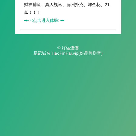
财神捕鱼、真人视讯、德州扑克、炸金花、21
点！！！
➡️<<点击进入体验>⬅️
© 好运连连
易记域名:HaoPinPai.vip(好品牌拼音)